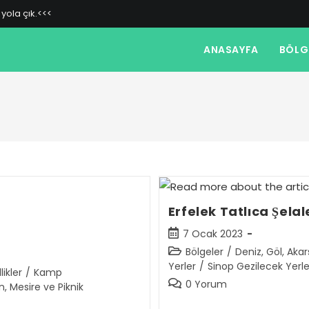
yola çık.<<<
ANASAYFA
BÖLG
Erfelek Tatlıca Şelal
Post
7 Ocak 2023
published:
Post
Bölgeler
/
Deniz, Göl, Akar
category:
Yerler
/
Sinop Gezilecek Yerle
ikler
/
Kamp
Post
0 Yorum
 Mesire ve Piknik
comments: