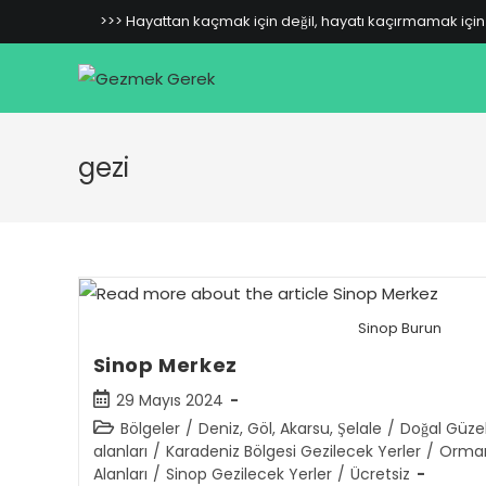
Skip
>>> Hayattan kaçmak için değil, hayatı kaçırmamak için 
to
content
gezi
Sinop Burun
Sinop Merkez
Post
29 Mayıs 2024
published:
Post
Bölgeler
/
Deniz, Göl, Akarsu, Şelale
/
Doğal Güzell
category:
alanları
/
Karadeniz Bölgesi Gezilecek Yerler
/
Orman,
Alanları
/
Sinop Gezilecek Yerler
/
Ücretsiz