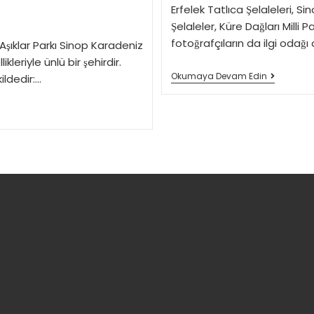
Erfelek Tatlıca Şelaleleri, Si
Şelaleler, Küre Dağları Milli 
fotoğrafçıların da ilgi odağı
Aşıklar Parkı Sinop Karadeniz
kleriyle ünlü bir şehirdir.
Erfelek
Okumaya Devam Edin
ildedir:…
Tatlıca
Şelaleleri