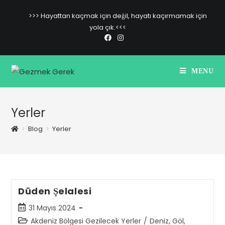
Skip
>>> Hayattan kaçmak için değil, hayatı kaçırmamak için
to
yola çık.<<<
content
MENU
Yerler
>
Blog
>
Yerler
Düden Şelalesi
Post
31 Mayıs 2024
published:
Post
Akdeniz Bölgesi Gezilecek Yerler
/
Deniz, Göl,