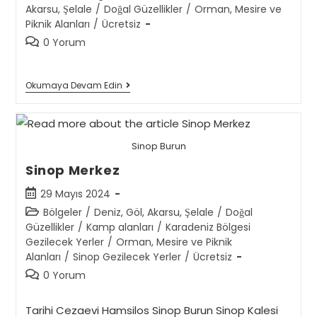
category:
Akarsu, Şelale
/
Doğal Güzellikler
/
Orman, Mesire ve
Piknik Alanları
/
Ücretsiz
Post
0 Yorum
comments:
Düden
Okumaya Devam Edin
Şelalesi
Sinop Burun
Sinop Merkez
Post
29 Mayıs 2024
published:
Post
Bölgeler
/
Deniz, Göl, Akarsu, Şelale
/
Doğal
category:
Güzellikler
/
Kamp alanları
/
Karadeniz Bölgesi
Gezilecek Yerler
/
Orman, Mesire ve Piknik
Alanları
/
Sinop Gezilecek Yerler
/
Ücretsiz
Post
0 Yorum
comments:
Tarihi Cezaevi Hamsilos Sinop Burun Sinop Kalesi