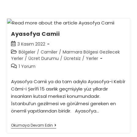
Ayasofya Camii
Post
3 Kasım 2022
published:
Post
Bölgeler
/
Camiler
/
Marmara Bölgesi Gezilecek
category:
Yerler
/
Ücret Durumu
/
Ücretsiz
/
Yerler
Post
1 Yorum
comments:
Ayasofya Camii ya da tam adıyla Ayasofya-i Kebîr
Câmi-i Şerîfi 15 asırlık geçmişiyle yüz yıllardır
insanların kutsal merkezi konumundadır.
İstanbul’un gezilmesi ve görülmesi gereken en
önemli yapıtlarından biridir. Ayasofya…
Ayasofya
Okumaya Devam Edin
Camii