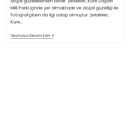
doğal güzelliklerden biridir. Şelaleler, Küre Dağları
Milli Parkı içinde yer almaktadır ve doğal güzelliği ile
fotoğrafçıların da ilgi odağı olmuştur. Şelaleler,
Küre…
Erfelek
Okumaya Devam Edin
Tatlıca
Şelaleleri