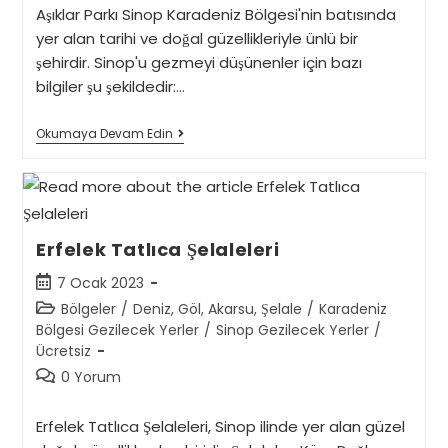
Aşıklar Parkı Sinop Karadeniz Bölgesi'nin batısında
yer alan tarihi ve doğal güzellikleriyle ünlü bir
şehirdir. Sinop'u gezmeyi düşünenler için bazı
bilgiler şu şekildedir:…
Sinop
Okumaya Devam Edin
Merkez
Erfelek Tatlıca Şelaleleri
Post
7 Ocak 2023
published:
Post
Bölgeler
/
Deniz, Göl, Akarsu, Şelale
/
Karadeniz
category:
Bölgesi Gezilecek Yerler
/
Sinop Gezilecek Yerler
/
Ücretsiz
Post
0 Yorum
comments:
Erfelek Tatlıca Şelaleleri, Sinop ilinde yer alan güzel