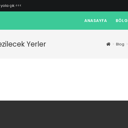
yola çık.<<<
ANASAYFA
BÖLG
ilecek Yerler
>
Blog
>