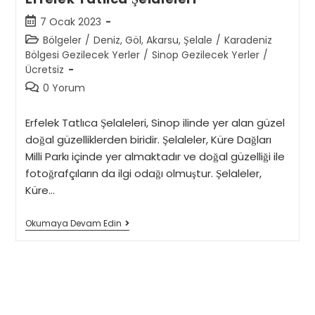
Post
7 Ocak 2023
published:
Post
Bölgeler
/
Deniz, Göl, Akarsu, Şelale
/
Karadeniz
category:
Bölgesi Gezilecek Yerler
/
Sinop Gezilecek Yerler
/
Ücretsiz
Post
0 Yorum
comments:
Erfelek Tatlıca Şelaleleri, Sinop ilinde yer alan güzel
doğal güzelliklerden biridir. Şelaleler, Küre Dağları
Milli Parkı içinde yer almaktadır ve doğal güzelliği ile
fotoğrafçıların da ilgi odağı olmuştur. Şelaleler,
Küre…
Erfelek
Okumaya Devam Edin
Tatlıca
Şelaleleri