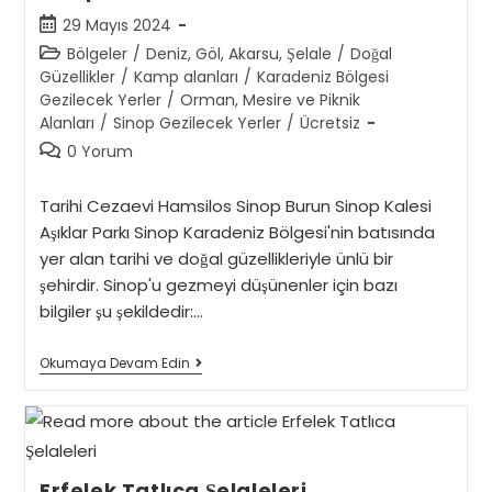
Post
29 Mayıs 2024
published:
Post
Bölgeler
/
Deniz, Göl, Akarsu, Şelale
/
Doğal
category:
Güzellikler
/
Kamp alanları
/
Karadeniz Bölgesi
Gezilecek Yerler
/
Orman, Mesire ve Piknik
Alanları
/
Sinop Gezilecek Yerler
/
Ücretsiz
Post
0 Yorum
comments:
Tarihi Cezaevi Hamsilos Sinop Burun Sinop Kalesi
Aşıklar Parkı Sinop Karadeniz Bölgesi'nin batısında
yer alan tarihi ve doğal güzellikleriyle ünlü bir
şehirdir. Sinop'u gezmeyi düşünenler için bazı
bilgiler şu şekildedir:…
Sinop
Okumaya Devam Edin
Merkez
Erfelek Tatlıca Şelaleleri