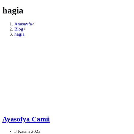
hagia
Anasayfa
>
Blog
>
hagia
Ayasofya Camii
Post
3 Kasım 2022