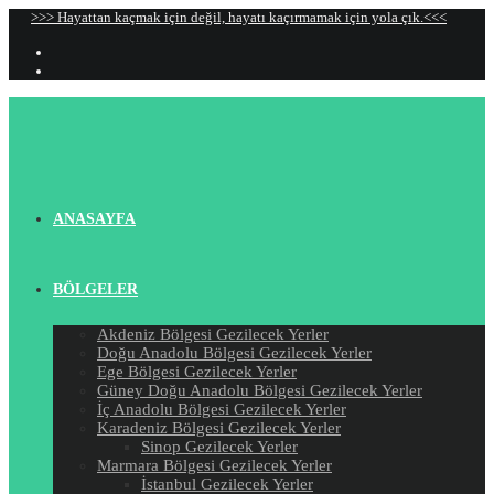
Skip
>>> Hayattan kaçmak için değil, hayatı kaçırmamak için yola çık.<<<
to
content
ANASAYFA
BÖLGELER
Akdeniz Bölgesi Gezilecek Yerler
Doğu Anadolu Bölgesi Gezilecek Yerler
Ege Bölgesi Gezilecek Yerler
Güney Doğu Anadolu Bölgesi Gezilecek Yerler
İç Anadolu Bölgesi Gezilecek Yerler
Karadeniz Bölgesi Gezilecek Yerler
Sinop Gezilecek Yerler
Marmara Bölgesi Gezilecek Yerler
İstanbul Gezilecek Yerler