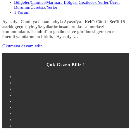
published:
Post
Bölgeler
/
Camiler
/
Marmara Bölgesi Gezilecek Yerler
/
Ücret
category:
Durumu
/
Ücretsiz
/
Yerler
Post
1 Yorum
comments:
Ayasofya Camii ya da tam adıyla Ayasofya-i Kebîr Câmi-i Şerîfi 15
asırlık geçmişiyle yüz yıllardır insanların kutsal merkezi
konumundadır. İstanbul’un gezilmesi ve görülmesi gereken en
önemli yapıtlarından biridir. Ayasofya…
Ayasofya
Okumaya devam edin
Camii
Çok Gezen Bilir !