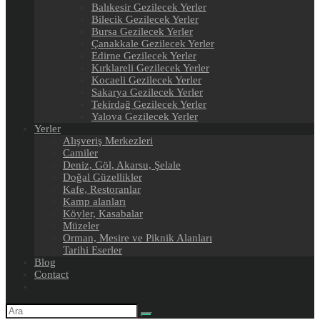
Balıkesir Gezilecek Yerler
Bilecik Gezilecek Yerler
Bursa Gezilecek Yerler
Çanakkale Gezilecek Yerler
Edirne Gezilecek Yerler
Kırklareli Gezilecek Yerler
Kocaeli Gezilecek Yerler
Sakarya Gezilecek Yerler
Tekirdağ Gezilecek Yerler
Yalova Gezilecek Yerler
Yerler
Alışveriş Merkezleri
Camiler
Deniz, Göl, Akarsu, Şelale
Doğal Güzellikler
Kafe, Restoranlar
Kamp alanları
Köyler, Kasabalar
Müzeler
Orman, Mesire ve Piknik Alanları
Tarihi Eserler
Blog
Contact